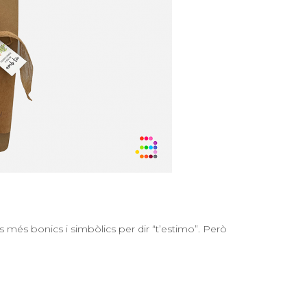
 més bonics i simbòlics per dir “t’estimo”. Però