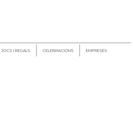
Les meves comandes
CAT
ES
JOCS I REGALS
CELEBRACIONS
EMPRESES