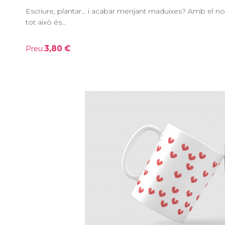
Escriure, plantar… i acabar menjant maduixes? Amb el n
tot això és...
3,80 €
Preu: