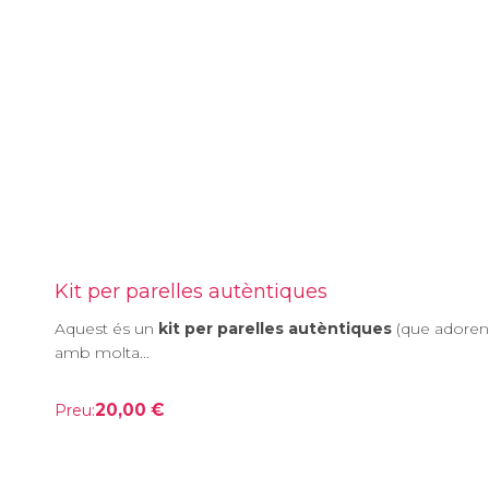
Kit per parelles autèntiques
Aquest és un
kit per parelles autèntiques
(que adoren l
amb molta...
20,00 €
Preu: