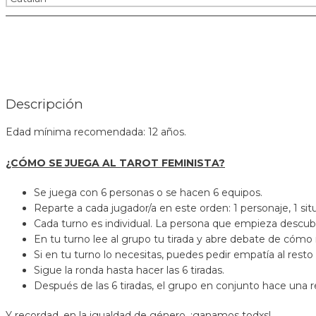
Descripción
Edad mínima recomendada: 12 años.
¿CÓMO SE JUEGA AL TAROT FEMINISTA?
Se juega con 6 personas o se hacen 6 equipos.
Reparte a cada jugador/a en este orden: 1 personaje, 1 sit
Cada turno es individual. La persona que empieza descubre
En tu turno lee al grupo tu tirada y abre debate de cómo 
Si en tu turno lo necesitas, puedes pedir empatía al res
Sigue la ronda hasta hacer las 6 tiradas.
Después de las 6 tiradas, el grupo en conjunto hace una r
Y recordad, en la igualdad de género, ¡ganamos todxs!