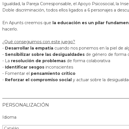
Igualdad, la Pareja Corresponsable, el Apoyo Psicosocial, la Inse
Doble discriminación, todos ellos ligados a 6 personajes a descub
En Apunts creemos que
la educación es un pilar fundamen
hacerlo.
¿Qué conseguimos con este juego?
-
Desarrollar la empatía
cuando nos ponemos en la piel de algu
-
Sensibilizar sobre las desigualdades
de género de forma
- La
resolución de problemas
de forma colaborativa
-
Identificar sesgos
inconscientes
- Fomentar el
pensamiento crítico
-
Reforzar el compromiso social
y actuar sobre la desigualda
PERSONALIZACIÓN
Idioma