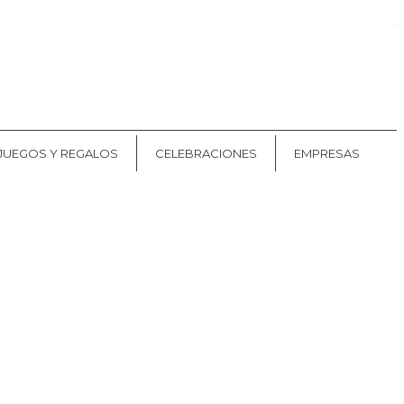
Mis pedidos
CAT
ES
JUEGOS Y REGALOS
CELEBRACIONES
EMPRESAS