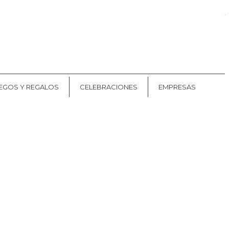
Mis pedidos
CAT
ES
EGOS Y REGALOS
CELEBRACIONES
EMPRESAS