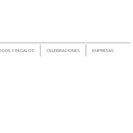
Mis pedidos
CAT
ES
EGOS Y REGALOS
CELEBRACIONES
EMPRESAS