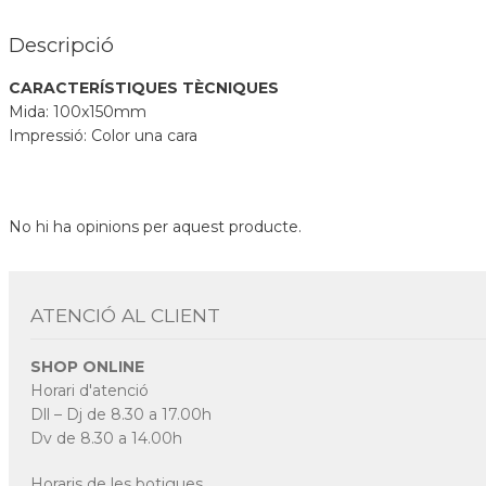
Descripció
CARACTERÍSTIQUES TÈCNIQUES
Mida: 100x150mm
Impressió: Color una cara
No hi ha opinions per aquest producte.
ATENCIÓ AL CLIENT
SHOP ONLINE
Horari d'atenció
Dll – Dj de 8.30 a 17.00h
Dv de 8.30 a 14.00h
Horaris de les botigues