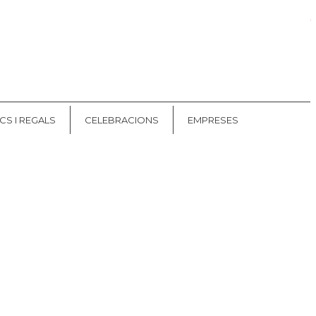
Les meves comandes
CAT
ES
CS I REGALS
CELEBRACIONS
EMPRESES