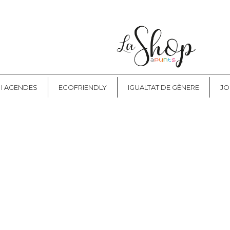
NT
CONTACTE
 I AGENDES
ECOFRIENDLY
IGUALTAT DE GÈNERE
JO