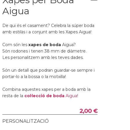
Aigua
De qui és el casament? Celebra la súper boda
amb estilàs i a conjunt amb les Xapes Aigua!
Com són les
xapes de boda
Aigua?
Són rodones i tenen 38 mm de diàmetre.
Les personalitzem amb les teves dades.
Són un detall que podran guardar-se sempre i
portar-lo a la bossa o la motxilla!
Combina aquestes xapes per a boda amb la
resta de la
col·lecció de boda
Aigua
!
2,00 €
PERSONALITZACIÓ