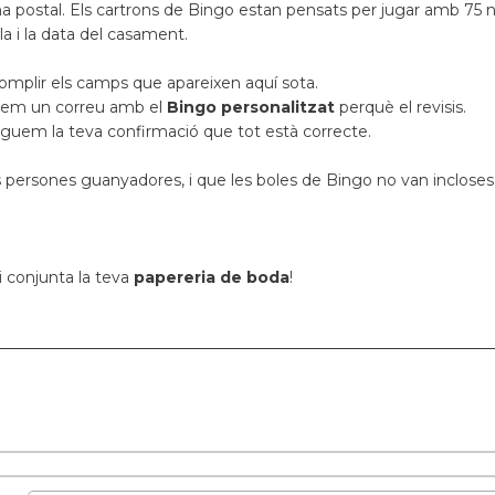
a postal. Els cartrons de Bingo estan pensats per jugar amb 75
la i la data del casament.
omplir els camps que apareixen aquí sota.
arem un correu amb el
Bingo personalitzat
perquè el revisis.
inguem la teva confirmació que tot està correcte.
es persones guanyadores, i que les boles de Bingo no van incloses
i conjunta la teva
papereria de boda
!