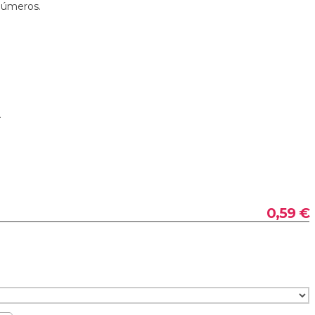
 números.
.
0,59 €