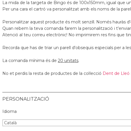
La mida de la targeta de Bingo és de 100x150mm, igual que un
Per una cara el cartró va personalitzat amb els noms de la parel
Personalitzar aquest producte és molt senzill. Només hauràs d'
Quan rebem la teva comanda farem la personalització i t'envi
Atenció al teu correu electrònic! No imprimirem res fins que t
Recorda que has de triar un parell d'obsequis especials per a l
La comanda mínima és de
20 unitats
.
No et perdis la resta de productes de la col·lecció
Dent de Lleó
PERSONALITZACIÓ
Idioma