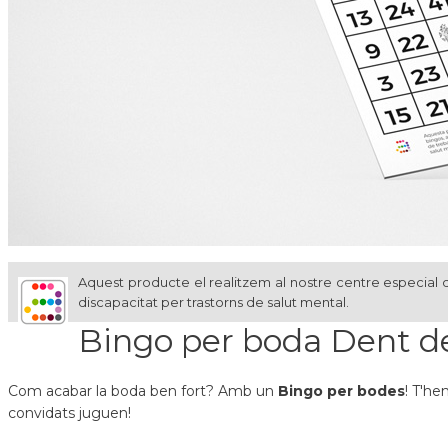
Aquest producte el realitzem al nostre centre especial d
discapacitat per trastorns de salut mental.
Bingo per boda Dent d
Com acabar la boda ben fort? Amb un
Bingo per bodes
! T'he
convidats juguen!