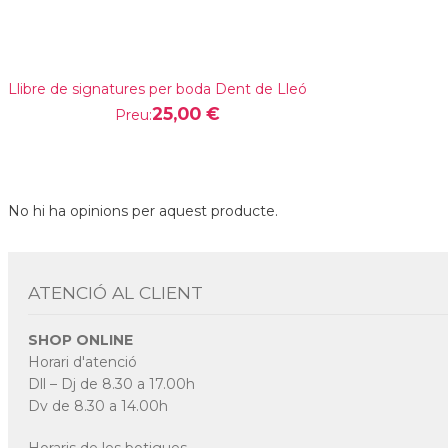
Llibre de signatures per boda Dent de Lleó
25,00 €
Preu:
No hi ha opinions per aquest producte.
ATENCIÓ AL CLIENT
SHOP ONLINE
Horari d'atenció
Dll – Dj de 8.30 a 17.00h
Dv de 8.30 a 14.00h
Horaris de les botigues