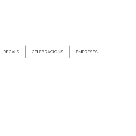
Les meves comandes
CAT
ES
 I REGALS
CELEBRACIONS
EMPRESES